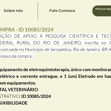
Sobre nós
Fale Conosco
MPRA - ID 10085/2024
ÇÃO DE APOIO À PESQUISA CIENTÍFICA E TEC
ERAL RURAL DO RIO DE JANEIRO, inscrita no C
om sede no Município de Seropédica, Rio de Janeiro, BR 4
ocesso de compra: 
Equipamento de eletroquimioterapia, único com monitora
létrico e corrente entregue, e 1 (um) Eletrodo em hast
 com equipamentos.
ITAL VETERINÁRIO
TRATIVO: 
ID 10085/2024
IXIBILIDADE 