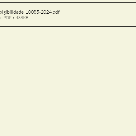
exigibilidade_10085-2024
.pdf
de PDF • 438KB