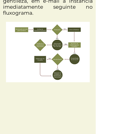
gentileza, em e-mail à instância
imediatamente seguinte no
fluxograma.