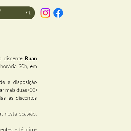
 discente 
Ruan 
horária 30h, em 
de e disposição 
r mais duas (02) 
vagas, porém de 20 horas. E para as duas oportunidades foram selecionadas as discentes 
 nesta ocasião, 
entes e técnico-